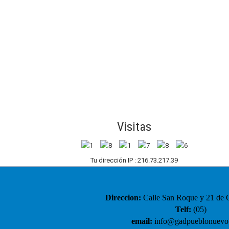
Visitas
Tu dirección IP : 216.73.217.39
Direccion:
Calle San Roque y 21 de O
Telf:
(05)
email:
info@gadpueblonuevo.