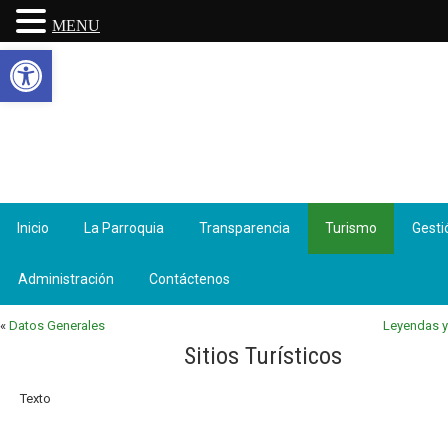
MENU
Abrir barra de herramientas
Inicio
La Parroquia
Transparencia
Turismo
Gesti
Administración
Contáctenos
«
Datos Generales
Leyendas y
Sitios Turísticos
Texto