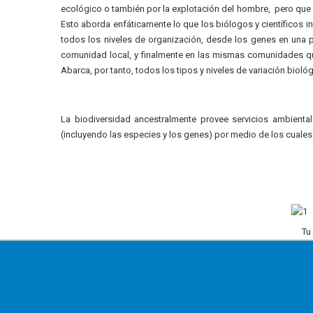
ecológico o también por la explotación del hombre, pero que s
Esto aborda enfáticamente lo que los biólogos y científicos in
todos los niveles de organización, desde los genes en una 
comunidad local, y finalmente en las mismas comunidades qu
Abarca, por tanto, todos los tipos y niveles de variación biológ
La biodiversidad ancestralmente provee servicios ambienta
(incluyendo las especies y los genes) por medio de los cuale
Tu