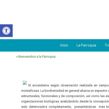
Abrir barra de herramientas
Inicio
La Parroquia
Tr
«
Bienvenidos a la Parroquia
El ecosistema según observación realizada en campo s
montañosas. La biodiversidad en general abarca un espectro
estructurales, funcionales y de composición, así como las esc
organizaciones biológicas analizándolo desde la concepción
sido deteriorados completamente, presentándose más bie