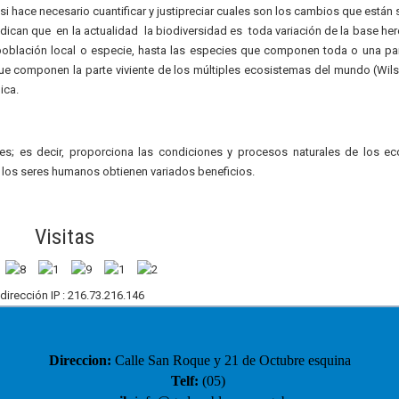
i hace necesario cuantificar y justipreciar cuales son los cambios que están 
dican que en la actualidad la biodiversidad es toda variación de la base her
población local o especie, hasta las especies que componen toda o una pa
e componen la parte viviente de los múltiples ecosistemas del mundo (Wils
ica.
les; es decir, proporciona las condiciones y procesos naturales de los e
s los seres humanos obtienen variados beneficios.
Visitas
 dirección IP : 216.73.216.146
Direccion:
Calle San Roque y 21 de Octubre esquina
Telf:
(05)