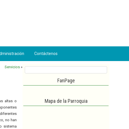
dministración
Contáctenos
Servicios
»
FanPage
Mapa de la Parroquia
as altas o
omponentes
diferentes
co, no han
o sistema