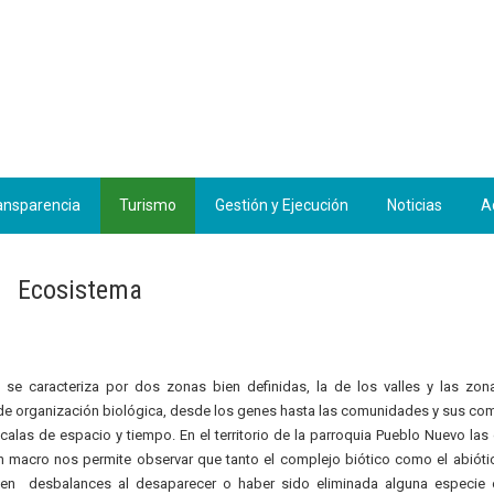
ansparencia
Turismo
Gestión y Ejecución
Noticias
A
Ecosistema
e caracteriza por dos zonas bien definidas, la de los valles y las zon
 de organización biológica, desde los genes hasta las comunidades y sus c
alas de espacio y tiempo. En el territorio de la parroquia Pueblo Nuevo las 
 macro nos permite observar que tanto el complejo biótico como el abióti
n desbalances al desaparecer o haber sido eliminada alguna especie 