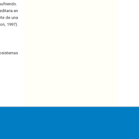
sufriendo.
editaria en
rte de una
on, 1997).
cosistemas