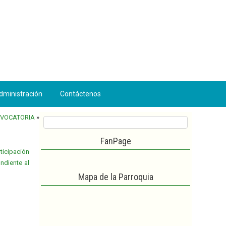
dministración
Contáctenos
NVOCATORIA
»
FanPage
ticipación
ndiente al
Mapa de la Parroquia