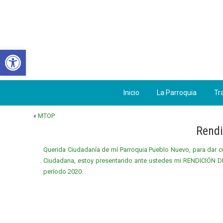
Abrir barra de herramientas
Inicio
La Parroquia
Tr
«
MTOP
Rendi
Querida Ciudadanía de mí Parroquia Pueblo Nuevo, para dar cum
Ciudadana, estoy presentando ante ustedes mi RENDICIÓN DE
período 2020.